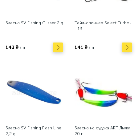
Блесна SV Fishing Glisser 2 g
Тейл-спиннер Select Turbo-
II 13 г
143 ₴
141 ₴
/шт.
/шт.
Блесна SV Fishing Flash Line
Блесна на судака ART Лыжа
2,2 g
20 г