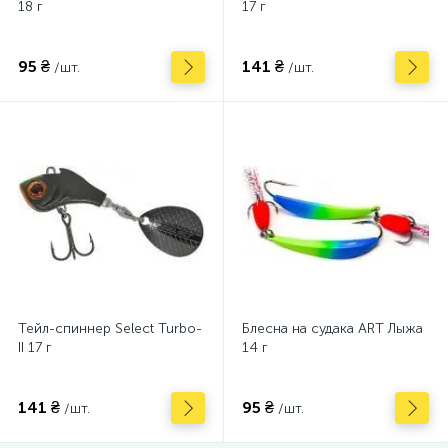
18 г
17 г
95 ₴
141 ₴
/шт.
/шт.
Тейл-спиннер Select Turbo-
Блесна на судака ART Лыжа
II 17 г
14 г
141 ₴
95 ₴
/шт.
/шт.