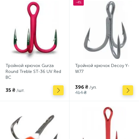
-4%
Тройной крючок Gurza
Тройной крючок Decoy Y-
Round Treble ST-36 UV Red
W77
BC
396 ₴
/уп.
35 ₴
/шт.
414 ₴