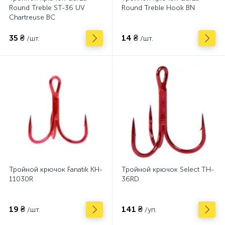
Round Treble ST-36 UV
Round Treble Hook BN
Chartreuse BC
35 ₴
14 ₴
/шт.
/шт.
Тройной крючок Fanatik KH-
Тройной крючок Select TH-
11030R
36RD
19 ₴
141 ₴
/шт.
/уп.