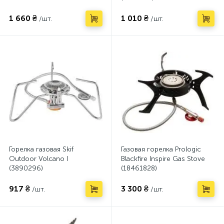
1 660 ₴
1 010 ₴
/шт.
/шт.
Горелка газовая Skif
Газовая горелка Prologic
Outdoor Volcano I
Blackfire Inspire Gas Stove
(3890296)
(18461828)
917 ₴
3 300 ₴
/шт.
/шт.