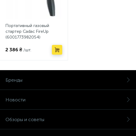
Портативный газовый
стартер Cadac FireUp
(6001773982054)
2 386 ₴
/шт.
Бренды
Новости
Обзоры и советы