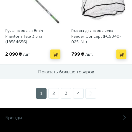
Ручка подсака Brain
Голова для подсачека
Phantom Tele 3.5 м
Feeder Concept (FC5040-
(18584656)
025LNL)
2 090 ₴
799 ₴
/шт.
/шт.
Показать больше товаров
1
2
3
4
Бренды