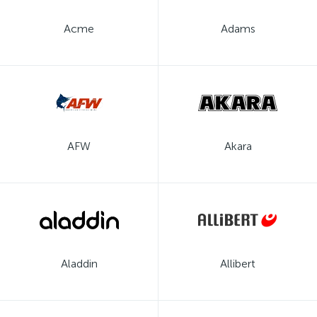
Acme
Adams
AFW
Akara
Aladdin
Allibert