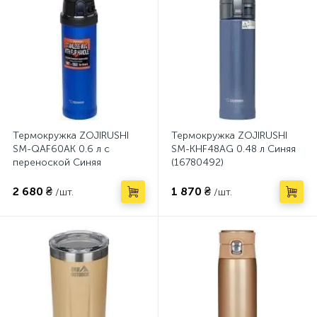
Термокружка ZOJIRUSHI
Термокружка ZOJIRUSHI
SM-QAF60AK 0.6 л с
SM-KHF48AG 0.48 л Синяя
переноской Синяя
(16780492)
(16780549)
2 680 ₴
1 870 ₴
/шт.
/шт.