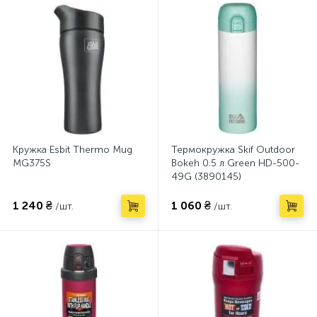
Кружка Esbit Thermo Mug
Термокружка Skif Outdoor
MG375S
Bokeh 0.5 л Green HD-500-
49G (3890145)
1 240 ₴
1 060 ₴
/шт.
/шт.