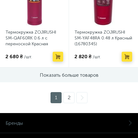
Термокружка ZOJIRUSHI
Термокружка ZOJIRUSHI
SM-QAF60RK 0.6 л с
SM-YAF48RA 0.48 л Красный
переноской Красная
(16780345)
(16780548)
2 680 ₴
2 820 ₴
/шт.
/шт.
Показать больше товаров
1
2
Бренды