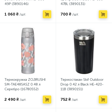
49P (3890146)
47BL (3890131)
1 060 ₴
700 ₴
/шт.
/шт.
Термокружка ZOJIRUSHI
Термостакан Skif Outdoor
SM-TAE48SASZ 0.48 л
Drop 0.42 л Black HE-420-
Серебро (16780552)
11B (3890151)
2 490 ₴
752 ₴
/шт.
/шт.