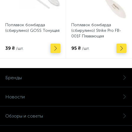
Поплавок бомбарда
Поплавок бомбарда
(сбирулино) GOSS Тонущая
(сбирулино) Strike Pro FB-
001F Плавающая
39 ₴
95 ₴
/шт.
/шт.
Бренды
Новости
Обзоры и советы