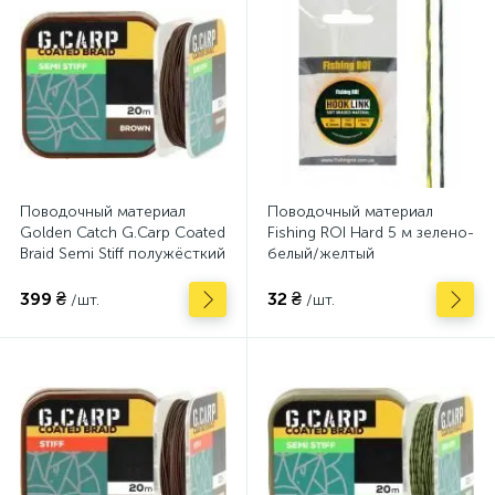
Поводочный материал
Поводочный материал
Golden Catch G.Carp Coated
Fishing ROI Hard 5 м зелено-
Braid Semi Stiff полужёсткий
белый/желтый
20 м Brown
399 ₴
32 ₴
/шт.
/шт.