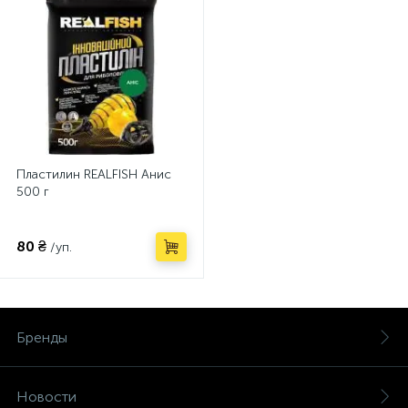
Пластилин REALFISH Анис
500 г
80 ₴
/уп.
Бренды
Новости