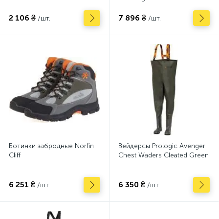
2 106 ₴
7 896 ₴
/шт.
/шт.
Ботинки забродные Norfin
Вейдерсы Prologic Avenger
Cliff
Chest Waders Cleated Green
6 251 ₴
6 350 ₴
/шт.
/шт.