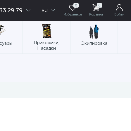
0
0
33 29 79
RU
Избранное
Корзина
Войти
...
Прикормки,
суары
Экипировка
Насадки