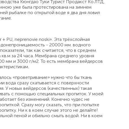
зводства Кюнгдао Туки Турист Продакст Ко.ЛТД,
 мною уже была протестирована на зимнем
ей рыбалке по открытой воде я два дня ловил
ание.
 + PU, neprenovie noski». Эта трёхслойная
водонепроницаемость - 20000 мм. водного
показатели, так как считается, что в среднем
кв.м за 24 часа. Мембрана среднего уровня
0 мм и 3000 г/м2. То есть мембрана вейдерсов
актеристикам.
чалось «проветривание» нужно что бы ткань
ии вода сразу скатывается с поверхности
я. У новых вейдерсов (качественных) такая
ливать с помощью специальных пропиток. У моей
аботает без изменений. Конечно чудес не
опиткой. Сразу могу сказать, что при попытке
опитку. Ни к в коем случае этого не делайте!
льной пеной и обильно смыть водой. Ни в коем