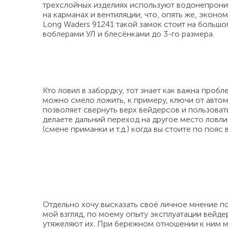
трехслойных изделиях используют водонепроница
на карманах и вентиляции, что, опять же, эко
Long Waders 91241 такой замок стоит на большо
воблерами УЛ и блесёнками до 3-го размера.
Кто ловил в забордку, тот знает как важна про
можно смело ложить, к примеру, ключи от автом
позволяет свернуть верх вейдерсов и пользоват
делаете дальний переход на другое место ловли
(смене приманки и т.д.) когда вы стоите по пояс 
Отдельно хочу высказать своё личное мнение п
мой взгляд, по моему опыту эксплуатации вейде
утяжеляют их. При бережном отношении к ним мо