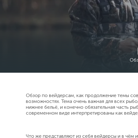
Обз
Обзор по вейдерсам, как продолжение темы со
возможностях. Тема очень важная для всех рыбол
нижнее бельё, и конечно обязательная часть ры
современном виде интерпретированы как вейде
Что же представляют из себя вейдерсы и в чём 