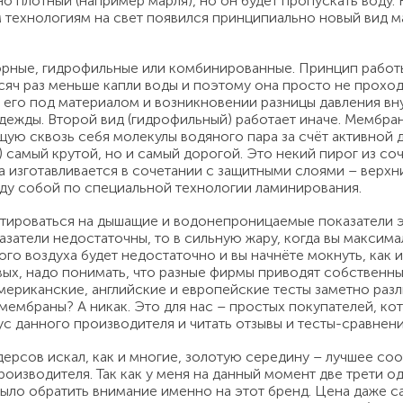
но плотный (например марля), но он будет пропускать воду
технологиям на свет появился принципиально новый вид м
рные, гидрофильные или комбинированные. Принцип работы
ч раз меньше капли воды и поэтому она просто не проходи
его под материалом и возникновении разницы давления вну
ежды. Второй вид (гидрофильный) работает иначе. Мембран
щую сквозь себя молекулы водяного пара за счёт активной 
й) самый крутой, но и самый дорогой. Это некий пирог из 
 изготавливается в сочетании с защитными слоями – верх
ду собой по специальной технологии ламинирования.
тироваться на дышащие и водонепроницаемые показатели э
затели недостаточны, то в сильную жару, когда вы максима
го воздуха будет недостаточно и вы начнёте мокнуть, как 
рвых, надо понимать, что разные фирмы приводят собственн
мериканские, английские и европейские тесты заметно раз
ембраны? А никак. Это для нас – простых покупателей, к
ус данного производителя и читать отзывы и тесты-сравнен
ерсов искал, как и многие, золотую середину – лучшее соо
роизводителя. Так как у меня на данный момент две трети
 было обратить внимание именно на этот бренд. Цена даже