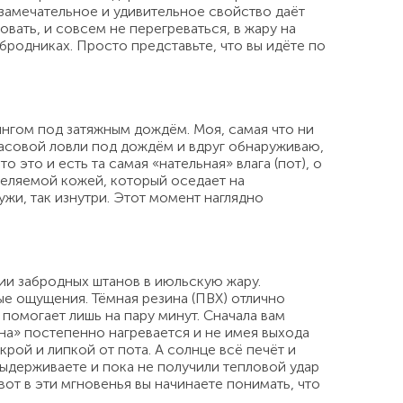
 замечательное и удивительное свойство даёт
вать, и совсем не перегреваться, в жару на
бродниках. Просто представьте, что вы идёте по
нгом под затяжным дождём. Моя, самая что ни
ичасовой ловли под дождём и вдруг обнаруживаю,
 это и есть та самая «нательная» влага (пот), о
ыделяемой кожей, который оседает на
жи, так изнутри. Этот момент наглядно
ии забродных штанов в июльскую жару.
ые ощущения. Тёмная резина (ПВХ) отлично
помогает лишь на пару минут. Сначала вам
на» постепенно нагревается и не имея выхода
рой и липкой от пота. А солнце всё печёт и
 выдерживаете и пока не получили тепловой удар
вот в эти мгновенья вы начинаете понимать, что