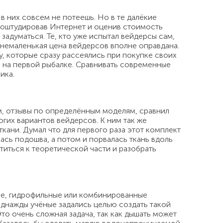
в них совсем не потеешь. Но в те далёкие
Проштудировав Интернет и оценив стоимость
задуматься. Те, кто уже испытал вейдерсы сам,
и немаленькая цена вейдерсов вполне оправдана.
, которые сразу рассеялись при покупке своих
е на первой рыбалке. Сравнивать современные
ика.
м, отзывы по определённым моделям, сравнил
гих вариантов вейдерсов. К ним так же
ани. Думал что для первого раза этот комплект
лась подошва, а потом и порвалась ткань вдоль
титься к теоретической части и разобрать
ые, гидрофильные или комбинированные
 однажды учёные задались целью создать такой
Это очень сложная задача, так как дышать может