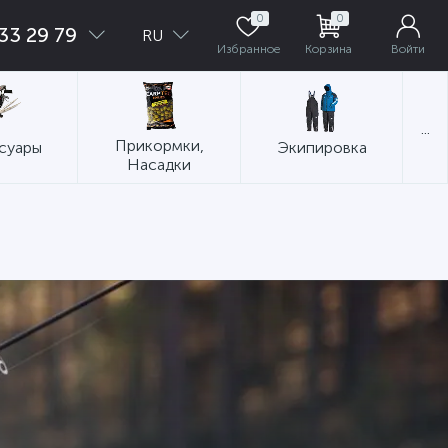
0
0
33 29 79
RU
Избранное
Корзина
Войти
...
Прикормки,
суары
Экипировка
Насадки