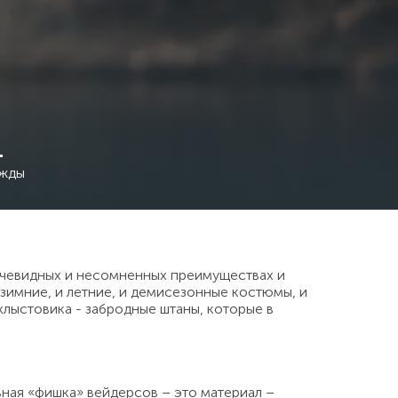
.
ежды
очевидных и несомненных преимуществах и
и зимние, и летние, и демисезонные костюмы, и
хлыстовика - забродные штаны, которые в
вная «фишка» вейдерсов – это материал –