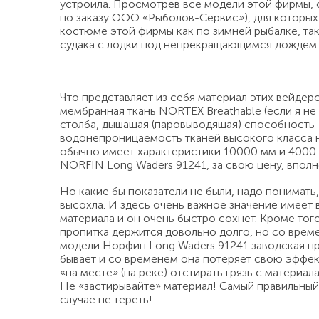
устроила. Просмотрев все модели этой фирмы, 
по заказу ООО «Рыболов-Сервис»), для которых
костюме этой фирмы как по зимней рыбалке, та
судака с лодки под непрекращающимся дождём 
Что представляет из себя материал этих вейдерс
мембранная ткань NORTEX Breathable (если я н
столба, дышащая (паровыводящая) способность - 4
водонепроницаемость тканей высокого класса не
обычно имеет характеристики 10000 мм и 4000 
NORFIN Long Waders 91241, за свою цену, впо
Но какие бы показатели не были, надо понимать
высохла. И здесь очень важное значение имеет 
материала и он очень быстро сохнет. Кроме того
пропитка держится довольно долго, но со време
модели Норфин Long Waders 91241 заводская про
бывает и со временем она потеряет свою эффект
«на месте» (на реке) отстирать грязь с материа
Не «застирывайте» материал! Самый правильный
случае не тереть!