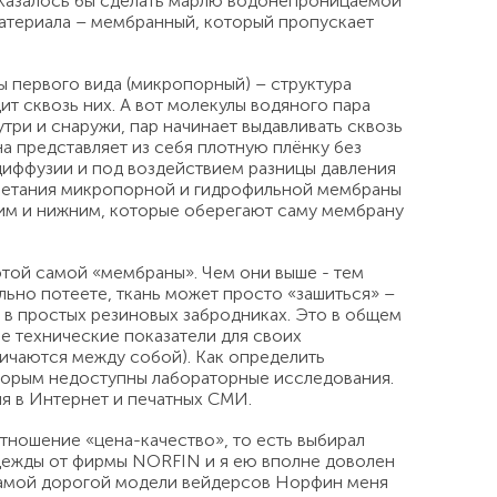
. Казалось бы сделать марлю водонепроницаемой
атериала – мембранный, который пропускает
 первого вида (микропорный) – структура
т сквозь них. А вот молекулы водяного пара
три и снаружи, пар начинает выдавливать сквозь
а представляет из себя плотную плёнку без
диффузии и под воздействием разницы давления
сочетания микропорной и гидрофильной мембраны
ним и нижним, которые оберегают саму мембрану
той самой «мембраны». Чем они выше - тем
льно потеете, ткань может просто «зашиться» –
и в простых резиновых забродниках. Это в общем
ые технические показатели для своих
личаются между собой). Как определить
оторым недоступны лабораторные исследования.
ия в Интернет и печатных СМИ.
тношение «цена-качество», то есть выбирал
 одежды от фирмы NORFIN и я ею вполне доволен
 самой дорогой модели вейдерсов Норфин меня