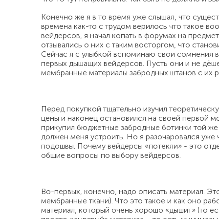
Конечно же я в то время уже слышал, что сущес
времена как-то с трудом верилось что такое во
вейдерсов, я начал копать в форумах на предмет
отзывались о них с таким восторгом, что станов
Сейчас я с улыбкой вспоминаю свои сомнения в
первых дышащих вейдерсов. Пусть они и не дёше
мембранные материалы забродных штанов с их р
Перед покупкой тщательно изучил теоретическу
цены и наконец остановился на своей первой мо
прикупил бюджетные забродные ботинки той же 
должен меня устроить. Но я разочаровался уже ч
подошвы. Почему вейдерсы «потекли» - это отде
общие вопросы по выбору вейдерсов.
Во-первых, конечно, надо описать материал. Э
мембранные ткани). Что это такое и как оно раб
материал, который очень хорошо «дышит» (то ест