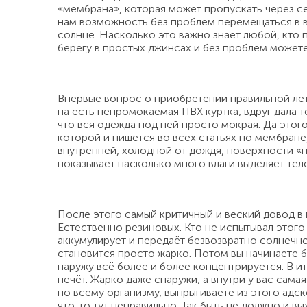
«мембрана», которая может пропускать через се
нам возможность без проблем перемещаться в во
солнце. Насколько это важно знает любой, кто п
берегу в простых джинсах и без проблем можете 
Впервые вопрос о приобретении правильной лет
на есть непромокаемая ПВХ куртка, вдруг дала 
что вся одежда под ней просто мокрая. Да этого 
которой и пишется во всех статьях по мембране,
внутренней, холодной от дождя, поверхности «н
показывает насколько много влаги выделяет тел
После этого самый критичный и веский довод в
Естественно резиновых. Кто не испытывал этого
аккумулирует и передаёт безвозвратно солнечно
становится просто жарко. Потом вы начинаете б
наружу всё более и более концентрируется. В ит
печёт. Жарко даже снаружи, а внутри у вас сама
по всему организму, выпрыгиваете из этого адск
что-то тут неправильно. Так быть не должно и вы