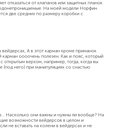
ет отказаться от клапанов или защитных планок
о водонепроницаемые. На моей модели Норфин
ется две средних по размеру коробки с
в вейдерсах, А в этот карман кроме приманок
й карман оооочень полезен. Как и пояс, который
с открытым верхом, например, тогда, когда вы
е (под него) при манипуляциях со снастью
ов… Насколько они важны и нужны ли вообще? На
шащие возможности вейдерсов в целом и
ли не вставать на колени в вейдерсах и не