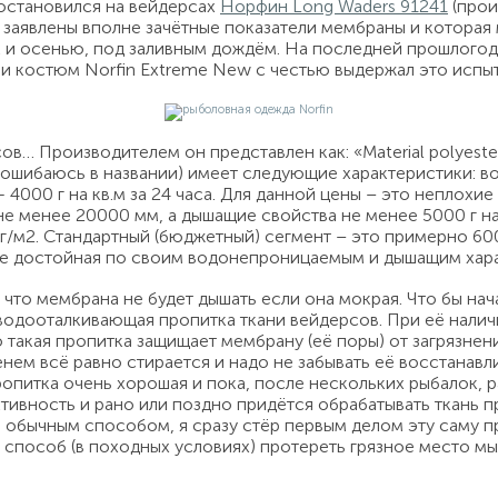
остановился на вейдерсах
Норфин Long Waders 91241
(прои
 заявлены вполне зачётные показатели мембраны и которая
к и осенью, под заливным дождём. На последней прошлогодн
и костюм Norfin Extreme New с честью выдержал это испыт
ов… Производителем он представлен как: «Material polyester
е ошибаюсь в названии) имеет следующие характеристики: 
000 г на кв.м за 24 часа. Для данной цены – это неплохие 
 менее 20000 мм, а дышащие свойства не менее 5000 г на 
г/м2. Стандартный (бюджетный) сегмент – это примерно 600
лне достойная по своим водонепроницаемым и дышащим хар
, что мембрана не будет дышать если она мокрая. Что бы на
водооталкивающая пропитка ткани вейдерсов. При её налич
 такая пропитка защищает мембрану (её поры) от загрязнени
нем всё равно стирается и надо не забывать её восстанав
питка очень хорошая и пока, после нескольких рыбалок, р
ивность и рано или поздно придётся обрабатывать ткань пр
ла обычным способом, я сразу стёр первым делом эту саму пр
 способ (в походных условиях) протереть грязное место мы