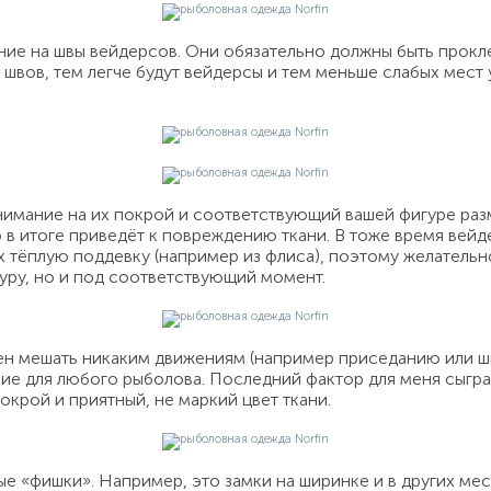
ание на швы вейдерсов. Они обязательно должны быть прокл
вов, тем легче будут вейдерсы и тем меньше слабых мест 
нимание на их покрой и соответствующий вашей фигуре раз
о в итоге приведёт к повреждению ткани. В тоже время вей
х тёплую поддевку (например из флиса), поэтому желательн
уру, но и под соответствующий момент.
н мешать никаким движениям (например приседанию или ши
ение для любого рыболова. Последний фактор для меня сыг
окрой и приятный, не маркий цвет ткани.
е «фишки». Например, это замки на ширинке и в других мес