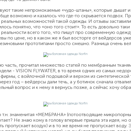
твуют такие непромокаемые «чудо-штаны», которые дышат и 
обще возможно и казалось что где-то скрывается подвох. 
 реальных возможностей такой одежды. И отзывы заставили 
илось понятно, что «оно того стоит». То есть довольно так
 реальности всего того, что пишут про современную одежду
вы по цене, но в каком же я был восторге от вейдерсов уж
езиновыми прототипами просто смешно. Разница очень вел
ю часть, прочитал множество статей по мембранным тканя
дели - VISION FLYWATER, в то время одних из самых недоро
фирмы, с войлочной подошвой и верхом из синтетической тк
ерез год – вейдерсы дали течь, а у ботинок сначала отвали
льный вопрос и к нему я вернусь позже, а сейчас хочу обра
то т.н. знаменитая «МЕМБРАНА» (потоотводящие микропорн
отает? Не знаю кому в голову впервые пришла эта идея, но
ь пропускает воздух) и в то же время не пропускает воду. 