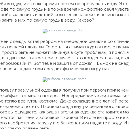
бя воздух, и в то же время совсем не пропускать воду. Это
де по самую грудь и в то же время комфортно себя чувство
робовал ловить в летний солнцепёк на реке, в резиновых за
зайти в них по самую грудь в воду. Каково?
ней одежды встал ребром на очередной рыбалке со спинни
течь по всей площади. То есть - я снимаю куртку после пят
просто быть не может! Вникнув в суть проблемы, я понял, что
 и в данном, конкретном, случае – это конденсат влаги, в
епромокайки». Вот тебе и защита от дождя… Вымок не снару
о человека даже при средних физических нагрузках.
 пользу правильной одежды я получил при первом применен
 «кайфа», тот много потерял. Непередаваемые экстремальн
е тепло вовнутрь костюма. Даже охлаждение в летней реке 
езнадёжно потеть. Паровая среда внутри резинового «коко
оге вы ощущаете, как ваша нательная одежда становится мок
я настоящая печь и вдобавок паровая. В итоге вы просто не
ого изобретения наружу и с блаженством падаете в воду. И 
ход где-то должен быть.