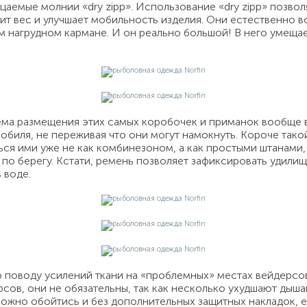
емые молнии «dry zipp». Использование «dry zipp» позволя
номит вес и улучшает мобильность изделия. Они естественн
м нагрудном кармане. И он реально большой! В него умеща
блема размещения этих самых коробочек и приманок вообще 
обиля, не переживая что они могут намокнуть. Короче тако
ься ими уже не как комбинезоном, а как простыми штанами, 
 по берегу. Кстати, ремень позволяет зафиксировать удилищ
в воде.
о поводу усилений ткани на «проблемных» местах вейдерс
рсов, они не обязательны, так как несколько ухудшают ды
жно обойтись и без дополнительных защитных накладок, ес