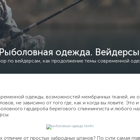
Рыболовная одежда. Вейдерсы
ор по вейдерсам, как продолжение темы современной од
временной одежды, возможностей мембранных тканей, их 
овов, не зависимо от того где, как и когда вы ловите. Это 
боловного гардероба берегового спиннингиста и любого на
рсы.
их отличие от простых забродных штанов? По сути самая гла