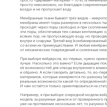
просто «дырявый» материал – то есть минималь
просто невозможно, но благодаря современным 
воздух и не пропускает воду.
Мембранные ткани бывают трёх видов - микропо
мембраны имеет поры размером в несколько тыся
проходят через поры свободно и при скоплении 
эти поры, обеспечивая тем самым вентиляцию од
всяких пор, не пропускающую воду, но проводя
внутри и снаружи. Третий вид (комбинированны
со всеми их преимуществами. И любая мембрана
от механических повреждений и склеенные меж
При выборе вейдерсов, во-первых, нужно ориен
лучше. Насколько это важно? Если дышащие пока
её возможностей для отвода внутреннего влажно
и образно. А если говорить детально, то, во-пе
материалов, которые измеряются по-разному (а
реальные возможности какой-то определённой м
И нам остаётся только ориентироваться на стат
Например, я при выборе очередной модели вейд
модель за разумные деньги и от проверенного п
уже на протяжение нескольких лет, то разумно