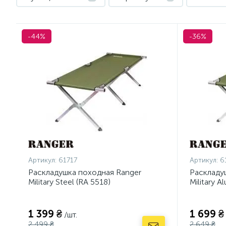
-44%
-36%
Артикул:
61717
Артикул:
6
Раскладушка походная Ranger
Раскладу
Military Steel (RA 5518)
Military 
1 399 ₴
1 699 ₴
/шт.
2 499 ₴
2 649 ₴