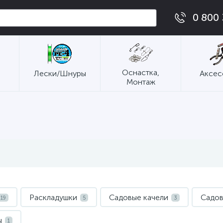
0 800 
Оснастка,
Лески/Шнуры
Аксес
Монтаж
Раскладушки
Садовые качели
Садов
19
5
3
ы
1