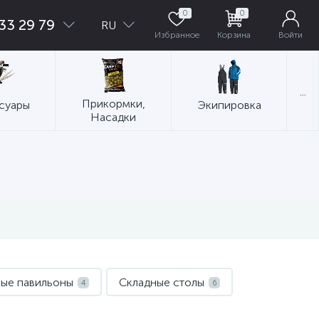
0
0
33 29 79
RU
Избранное
Корзина
Войти
...
Прикормки,
суары
Экипировка
Насадки
ые павильоны
Складные столы
4
6