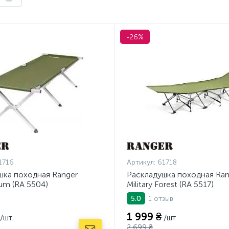
-26%
1716
Артикул:
61718
шка походная Ranger
Раскладушка походная Ran
Alum (RA 5504)
Military Forest (RA 5517)
1 отзыв
5.0
1 999 ₴
/шт.
/шт.
2 699 ₴