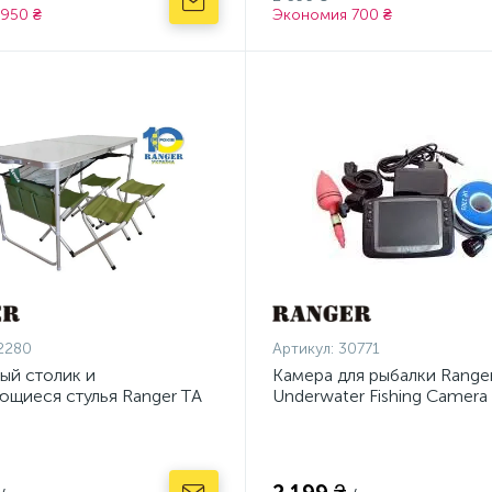
950 ₴
Экономия 700 ₴
2280
Артикул:
30771
ый столик и
Камера для рыбалки Range
ющиеся стулья Ranger ТA
Underwater Fishing Camera 
21124 (RA 1102)