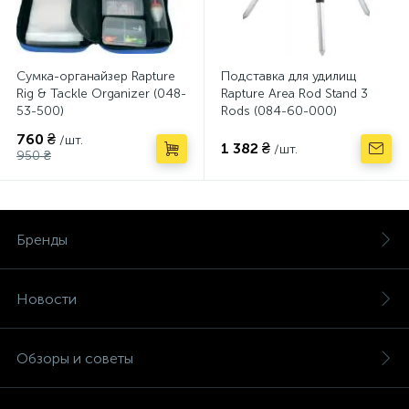
Сумка-органайзер Rapture
Подставка для удилищ
Rig & Tackle Organizer (048-
Rapture Area Rod Stand 3
53-500)
Rods (084-60-000)
760 ₴
/шт.
1 382 ₴
/шт.
950 ₴
Бренды
Новости
Обзоры и советы