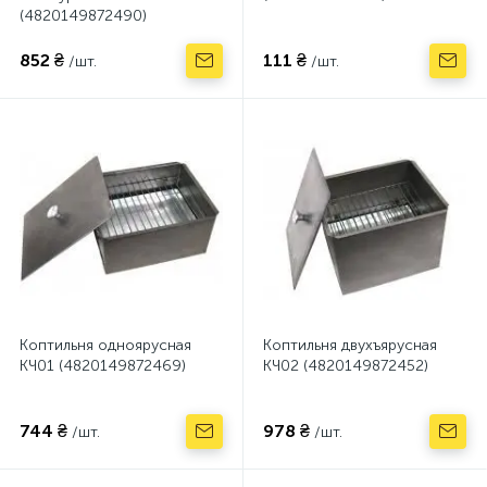
(4820149872490)
852 ₴
111 ₴
/шт.
/шт.
Коптильня одноярусная
Коптильня двухъярусная
КЧ01 (4820149872469)
КЧ02 (4820149872452)
744 ₴
978 ₴
/шт.
/шт.