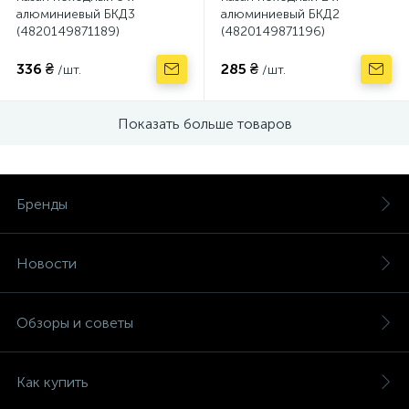
алюминиевый БКД3
алюминиевый БКД2
(4820149871189)
(4820149871196)
336 ₴
285 ₴
/шт.
/шт.
Показать больше товаров
Бренды
Новости
Обзоры и советы
Как купить