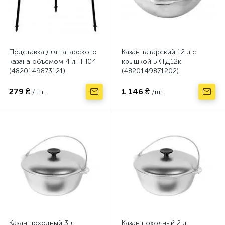
Подставка для татарского
Казан татарский 12 л с
казана объёмом 4 л ПП04
крышкой БКТД12к
(4820149873121)
(4820149871202)
279 ₴
1 146 ₴
/шт.
/шт.
Казан походный 3 л
Казан походный 2 л