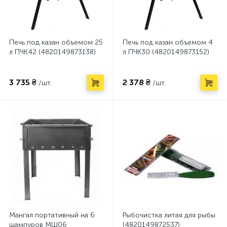
Печь под казан объемом 25
Печь под казан объемом 4
л ПЧК42 (4820149873138)
л ПЧК30 (4820149873152)
3 735 ₴
2 378 ₴
/шт.
/шт.
Мангал портативный на 6
Рыбочистка литая для рыбы
шампуров МШ06
(4820149872537)