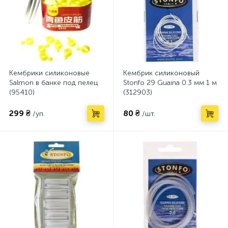
Кембрики силиконовые
Кембрик силиконовый
Salmon в банке под пелец
Stonfo 29 Guaina 0.3 мм 1 м
(95410)
(312903)
299 ₴
80 ₴
/уп.
/шт.