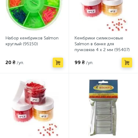
Набор кембриков Salmon
Кембрики силиконовые
круглый (95150)
Salmon в банке для
пучковяза 4 x 2 мм (95407)
20 ₴
99 ₴
/уп.
/уп.