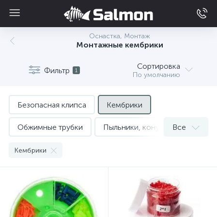
Оснастка, Монтаж
Монтажные кембрики
Сортировка
Фильтр
1
По умолчанию
Безопасная клипса
Кембрики
Обжимные трубки
Пыльники, конусы
Все
Стопора для бойлов
Стопора для лески
Кембрики
Трубочки
Фиксаторы силикона