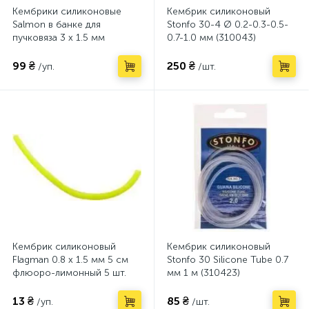
Кембрики силиконовые
Кембрик силиконовый
Salmon в банке для
Stonfo 30-4 Ø 0.2-0.3-0.5-
пучковяза 3 x 1.5 мм
0.7-1.0 мм (310043)
(95408)
99 ₴
250 ₴
/уп.
/шт.
Кембрик силиконовый
Кембрик силиконовый
Flagman 0.8 х 1.5 мм 5 см
Stonfo 30 Silicone Tube 0.7
флюоро-лимонный 5 шт.
мм 1 м (310423)
(KFL-0815)
13 ₴
85 ₴
/уп.
/шт.