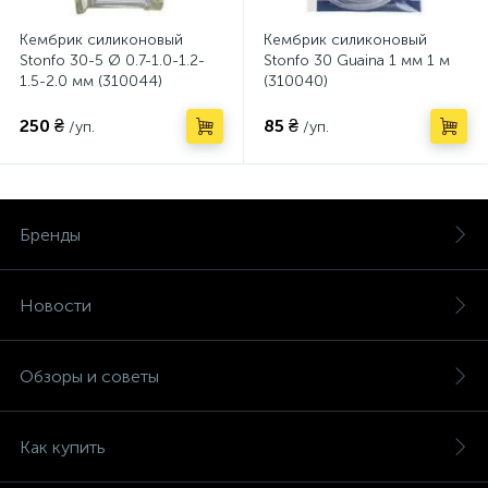
Кембрик силиконовый
Кембрик силиконовый
Stonfo 30-5 Ø 0.7-1.0-1.2-
Stonfo 30 Guaina 1 мм 1 м
1.5-2.0 мм (310044)
(310040)
250 ₴
85 ₴
/уп.
/уп.
Бренды
Новости
Обзоры и советы
Как купить