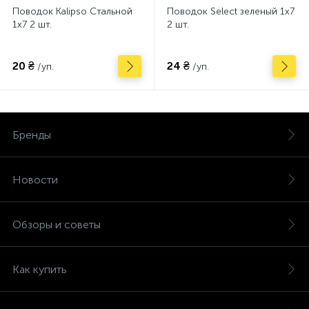
Поводок Kalipso Стальной
Поводок Select зеленый 1x7
1х7 2 шт.
2 шт.
20 ₴
24 ₴
/уп.
/уп.
Бренды
Новости
Обзоры и советы
Как купить