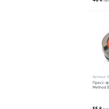
/шт
Артикул:
Пресс-фо
Method B
(PM11431
55 ₴