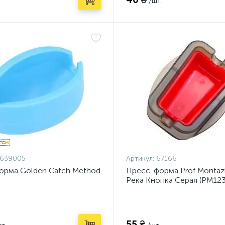
.
/шт.
1639005
Артикул:
67166
орма Golden Catch Method
Пресс-форма Prof Montazh
Река Кнопка Серая (PM123
55 ₴