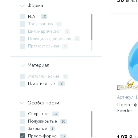
/шт
Форма
FLAT
13
Трехгранная
0
Цилиндрическая
0
Полуцилиндрическая
0
Прямоугольная
0
Спиральная
0
Четырехгранная
0
Материал
Металлические
0
Пластиковые
10
Артикул:
Особенности
Пресс-ф
Feeder
Открытые
24
Полузакрытые
10
Закрытые
1
Пресс-форма
103 ₴
13