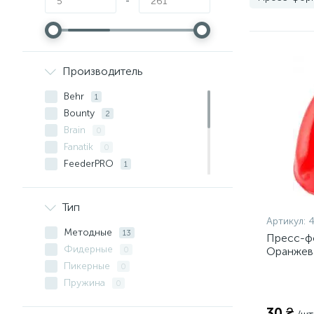
-
Производитель
Behr
1
Bounty
2
Brain
0
Fanatik
0
FeederPRO
1
Fishing ROI
0
Fry
0
Тип
Golden Catch
1
Артикул:
4
Orange
Методные
0
13
Пресс-ф
Prof Montazh
Фидерные
8
Оранжев
0
Salmon
Пикерные
0
0
Пружина
0
30 ₴