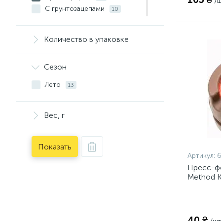
/ш
С грунтозацепами
10
Набор
4
С отводом
5
Количество в упаковке
Сезон
Лето
13
Вес, г
Показать
Артикул:
Пресс-фо
Method 
(PM11430
40 ₴