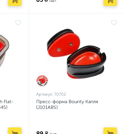
/шт.
Артикул:
70702
 Flat-
Пресс-форма Bounty Капля
45)
(J101ABS)
89 ₴