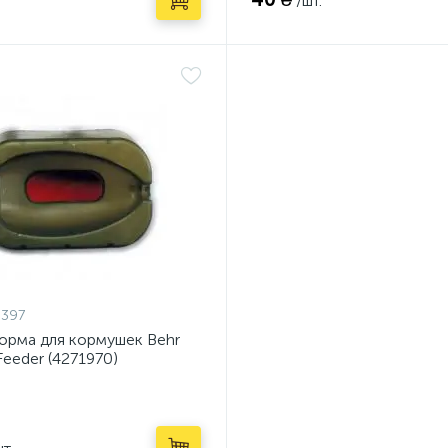
/шт.
9397
орма для кормушек Behr
eeder (4271970)