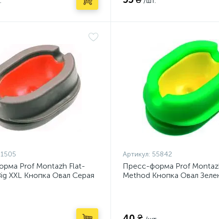
.
/шт.
61505
Артикул:
55842
рма Prof Montazh Flat-
Пресс-форма Prof Montazh
ig XXL Кнопка Овал Серая
Method Кнопка Овал Зеле
)
(PM11410)
40 ₴