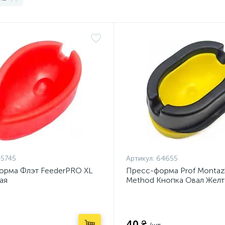
5745
Артикул:
64655
орма Флэт FeederPRO XL
Пресс-форма Prof Montazh
ая
Method Кнопка Овал Жел
(PM12266)
40 ₴