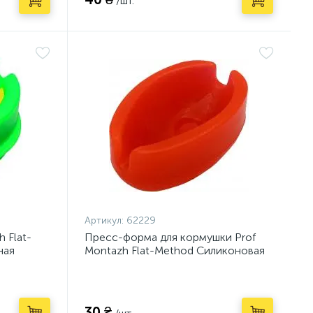
/шт.
Артикул:
62229
 Flat-
Пресс-форма для кормушки Prof
ная
Montazh Flat-Method Cиликоновая
Большая (AG15982)
30 ₴