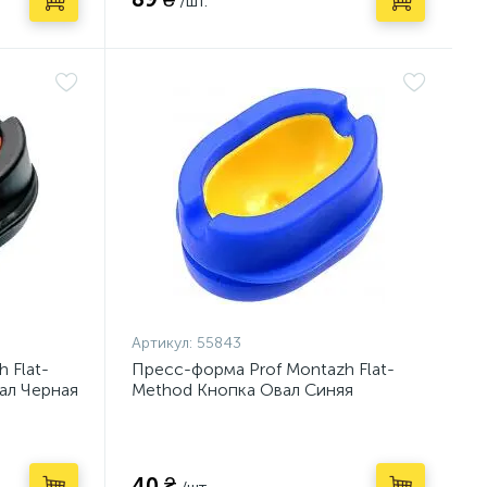
/шт.
Артикул:
55843
 Flat-
Пресс-форма Prof Montazh Flat-
ал Черная
Method Кнопка Овал Синяя
(PM11411)
40 ₴