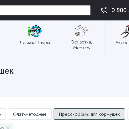
0 800 
Оснастка,
Лески/Шнуры
Аксес
Монтаж
шек
е
Флэт-методные
Пресс-формы для кормушек
ма