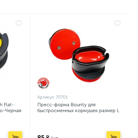
Артикул:
70701
 Flat-
Пресс-форма Bounty для
то-Черная
быстросменных кормушек размер L
(J103ABSL)
85 ₴