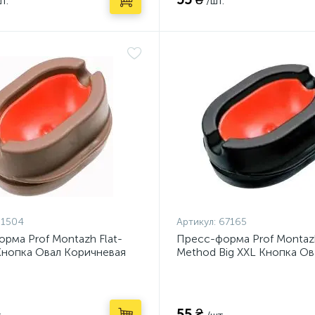
т.
/шт.
61504
Артикул:
67165
рма Prof Montazh Flat-
Пресс-форма Prof Montazh
Кнопка Овал Коричневая
Method Big XXL Кнопка Ов
)
(PM12265)
55 ₴