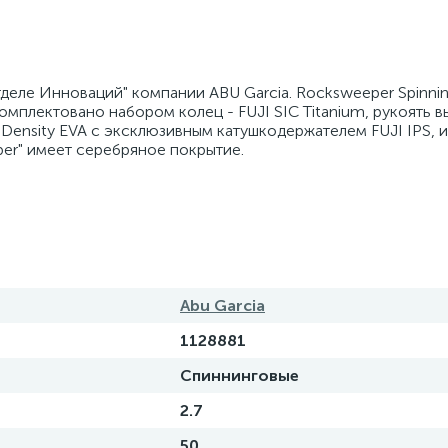
тделе Инноваций" компании ABU Garcia. Rocksweeper Spinni
омплектовано набором колец - FUJI SIC Titanium, рукоять в
-Density EVA с эксклюзивным катушкодержателем FUJI IPS,
er" имеет серебряное покрытие.
Abu Garcia
1128881
Спиннинговые
2.7
50