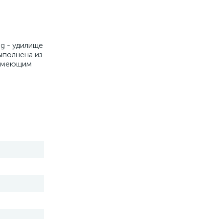
ng - удилище
ыполнена из
 имеющим