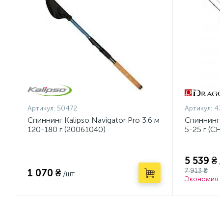
Артикул:
50472
Артикул:
4
Спиннинг Kalipso Navigator Pro 3.6 м
Спиннинг
120-180 г (20061040)
5-25 г (C
5 539 ₴
7 913 ₴
1 070 ₴
/шт.
Экономия 