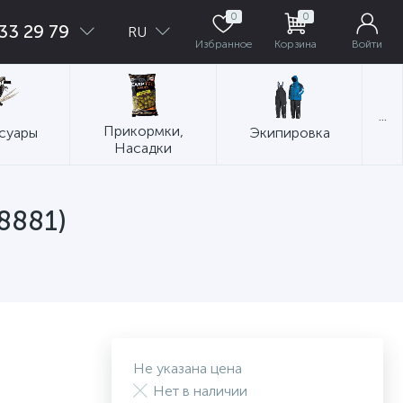
0
0
33 29 79
RU
Избранное
Корзина
Войти
...
Прикормки,
суары
Экипировка
Насадки
8881)
Не указана цена
Нет в наличии