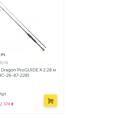
3578
 Dragon ProGUIDE X 2.28 м
HC-26-87-228)
/шт.
2 374 ₴