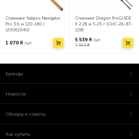
Спиннинг Kalipso Navigator
Спиннинг Dragon ProGUIDE
Pro 3.6 м 120-180 г
X 2.28 м 5-25 г (CHC-26-87-
(20061040)
228)
5 539 ₴
/шт.
1 070 ₴
/шт.
7 913 ₴
Бренды
Новости
Обзоры и советы
Как купить