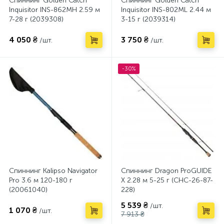
Спиннинг Golden Catch
Спиннинг Golden Catch
Inquisitor INS-862MH 2.59 м
Inquisitor INS-802ML 2.44 м
7-28 г (2039308)
3-15 г (2039314)
4 050 ₴
3 750 ₴
/шт.
/шт.
-30%
Спиннинг Kalipso Navigator
Спиннинг Dragon ProGUIDE
Pro 3.6 м 120-180 г
X 2.28 м 5-25 г (CHC-26-87-
(20061040)
228)
5 539 ₴
/шт.
1 070 ₴
/шт.
7 913 ₴