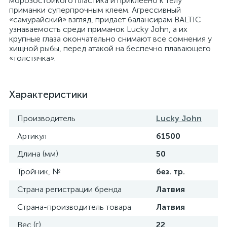
морозостойкого пластика и приклеено к телу
приманки суперпрочным клеем. Агрессивный
«самурайский» взгляд, придает балансирам BALTIC
узнаваемость среди приманок Lucky John, а их
крупные глаза окончательно снимают все сомнения у
хищной рыбы, перед атакой на беспечно плавающего
«толстячка».
Характеристики
Производитель
Lucky John
Артикул
61500
Длина (мм)
50
Тройник, №
без. тр.
Страна регистрации бренда
Латвия
Страна-производитель товара
Латвия
Вес (г)
22