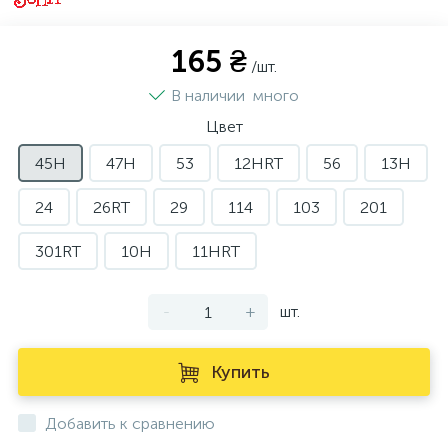
165 ₴
/шт.
В наличии
много
Цвет
45H
47H
53
12HRT
56
13H
24
26RT
29
114
103
201
301RT
10H
11HRT
-
+
шт.
Купить
Добавить к сравнению