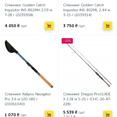
Спиннинг Golden Catch
Спиннинг Golden Catch
Inquisitor INS-862MH 2.59 м
Inquisitor INS-802ML 2.44 м
7-28 г (2039308)
3-15 г (2039314)
4 050 ₴
3 750 ₴
/шт.
/шт.
-30%
Спиннинг Kalipso Navigator
Спиннинг Dragon ProGUIDE
Pro 3.6 м 120-180 г
X 2.28 м 5-25 г (CHC-26-87-
(20061040)
228)
5 539 ₴
/шт.
1 070 ₴
/шт.
7 913 ₴