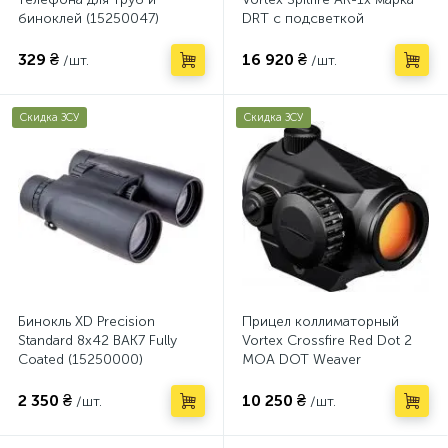
биноклей (15250047)
DRT с подсветкой
(23710254)
329 ₴
16 920 ₴
/шт.
/шт.
Скидка ЗСУ
Скидка ЗСУ
Бинокль XD Precision
Прицел коллиматорный
Standard 8х42 BAK7 Fully
Vortex Crossfire Red Dot 2
Coated (15250000)
MOA DOT Weaver
(23710244)
2 350 ₴
10 250 ₴
/шт.
/шт.