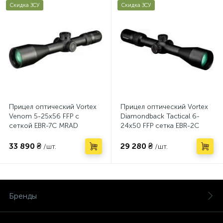
Скидка ЗСУ
Скидка ЗСУ
Прицел оптический Vortex
Прицел оптический Vortex
Venom 5-25x56 FFP с
Diamondback Tactical 6-
сеткой EBR-7C MRAD
24х50 FFP сетка EBR-2C
(23710260)
MRAD (23710212)
33 890 ₴
29 280 ₴
/шт.
/шт.
Бренды