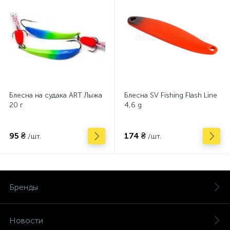
Блесна на судака ART Лыжа
Блесна SV Fishing Flash Line
20 г
4,6 g
95 ₴
174 ₴
/шт.
/шт.
Бренды
Новости