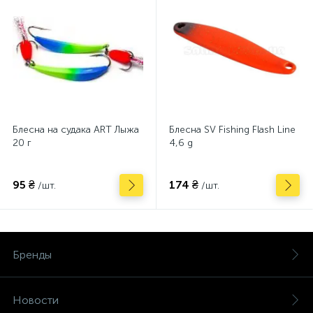
Блесна на судака ART Лыжа
Блесна SV Fishing Flash Line
20 г
4,6 g
95 ₴
174 ₴
/шт.
/шт.
Бренды
Новости