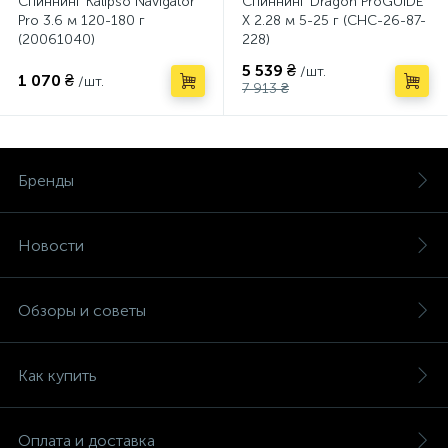
Спиннинг Kalipso Navigator
Спиннинг Dragon ProGUIDE
Pro 3.6 м 120-180 г
X 2.28 м 5-25 г (CHC-26-87-
(20061040)
228)
5 539 ₴
/шт.
1 070 ₴
/шт.
7 913 ₴
Бренды
Новости
Обзоры и советы
Как купить
Оплата и доставка