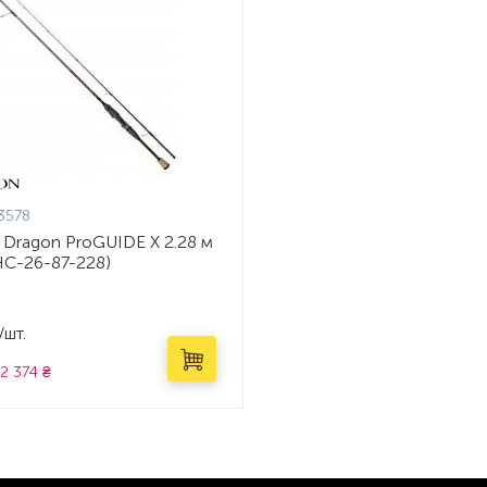
3578
 Dragon ProGUIDE X 2.28 м
HC-26-87-228)
/шт.
2 374 ₴