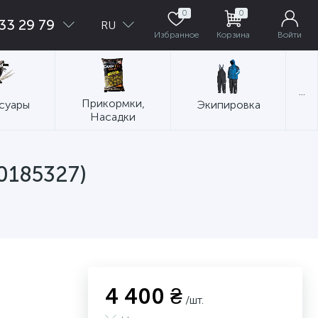
0
0
33 29 79
RU
Избранное
Корзина
Войти
...
Прикормки,
суары
Экипировка
Насадки
0185327)
4 400 ₴
/шт.