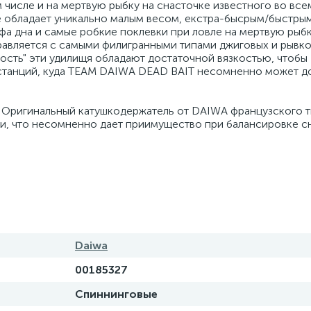
 числе и на мертвую рыбку на снасточке известного во все
 обладает уникально малым весом, екстра-бысрым/быстрым
а дна и самые робкие поклевки при ловле на мертвую рыбк
правляется с самыми филигранными типами джиговых и рывк
ость" эти удилищя обладают достаточной вязкостью, чтобы
истанций, куда TEAM DAIWA DEAD BAIT несомненно может д
 Оригинальный катушкодержатель от DAIWA французского т
и, что несомненно дает приимущество при балансировке сн
Daiwa
00185327
Спиннинговые