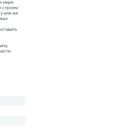
м мире
 строем.
у или же
овых
оставить
ипа,
асти.