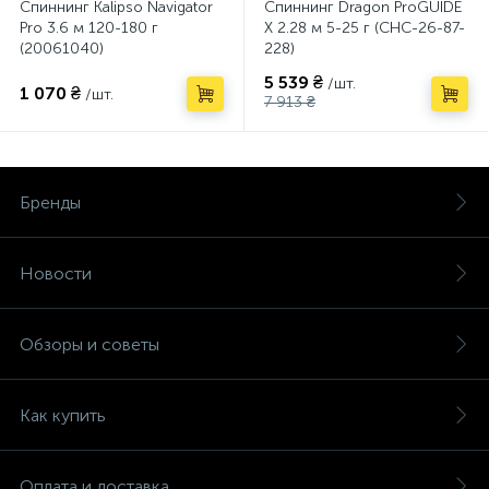
Спиннинг Kalipso Navigator
Спиннинг Dragon ProGUIDE
Pro 3.6 м 120-180 г
X 2.28 м 5-25 г (CHC-26-87-
(20061040)
228)
5 539 ₴
/шт.
1 070 ₴
/шт.
7 913 ₴
Бренды
Новости
Обзоры и советы
Как купить
Оплата и доставка