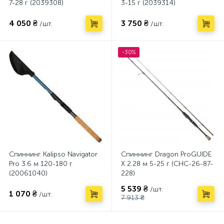
7-28 г (2039308)
3-15 г (2039314)
4 050 ₴
3 750 ₴
/шт.
/шт.
-30%
Спиннинг Kalipso Navigator
Спиннинг Dragon ProGUIDE
Pro 3.6 м 120-180 г
X 2.28 м 5-25 г (CHC-26-87-
(20061040)
228)
5 539 ₴
/шт.
1 070 ₴
/шт.
7 913 ₴