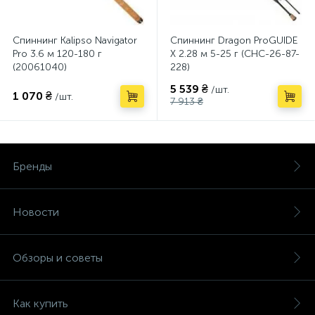
Спиннинг Kalipso Navigator
Спиннинг Dragon ProGUIDE
Pro 3.6 м 120-180 г
X 2.28 м 5-25 г (CHC-26-87-
(20061040)
228)
5 539 ₴
/шт.
1 070 ₴
/шт.
7 913 ₴
Бренды
Новости
Обзоры и советы
Как купить