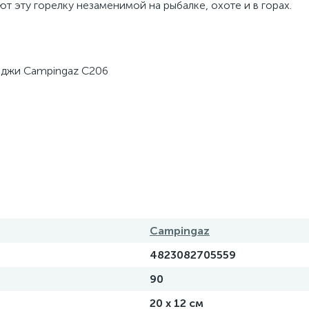
т эту горелку незаменимой на рыбалке, охоте и в горах.
риджи Campingaz С206
Campingaz
4823082705559
90
20 х 12 см