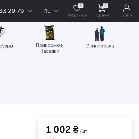
0
0
33 29 79
RU
Избранное
Корзина
Войти
...
Прикормки,
суары
Экипировка
Насадки
1 002 ₴
/шт.