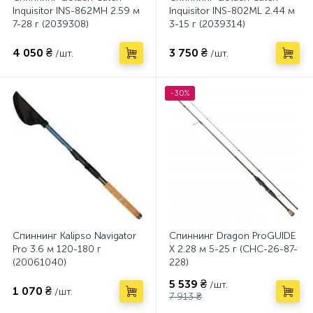
Inquisitor INS-862MH 2.59 м
Inquisitor INS-802ML 2.44 м
7-28 г (2039308)
3-15 г (2039314)
4 050 ₴
3 750 ₴
/шт.
/шт.
-30%
Спиннинг Kalipso Navigator
Спиннинг Dragon ProGUIDE
Pro 3.6 м 120-180 г
X 2.28 м 5-25 г (CHC-26-87-
(20061040)
228)
5 539 ₴
/шт.
1 070 ₴
/шт.
7 913 ₴