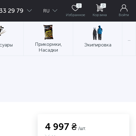
0
0
33 29 79
RU
Избранное
Корзина
Войти
...
Прикормки,
суары
Экипировка
Насадки
4 997 ₴
/шт.