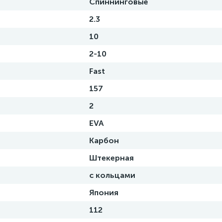
Спиннинговые
2.3
10
2-10
Fast
157
2
EVA
Карбон
Штекерная
с кольцами
Япония
112