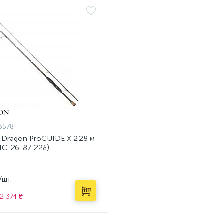
3578
 Dragon ProGUIDE X 2.28 м
HC-26-87-228)
/шт.
2 374 ₴