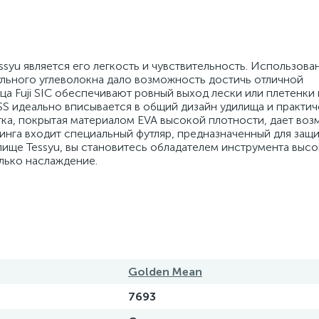
u является его легкость и чувствительность. Использова
льного углеволокна дало возможность достичь отличной
а Fuji SIC обеспечивают ровный выход лески или плетенки 
SS идеально вписывается в общий дизайн удилища и практич
тка, покрытая материалом EVA высокой плотности, дает во
инга входит специальный футляр, предназначенный для защ
лище Tessyu, вы становитесь обладателем инструмента выс
олько наслаждение.
Golden Mean
7693