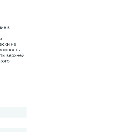
ние в
и
ески не
зможность
иты верхней
окого