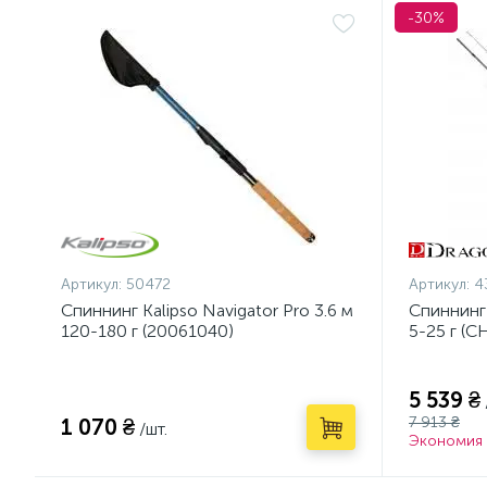
-30%
Артикул:
50472
Артикул:
4
Спиннинг Kalipso Navigator Pro 3.6 м
Спиннинг
120-180 г (20061040)
5-25 г (C
5 539 ₴
7 913 ₴
1 070 ₴
/шт.
Экономия 