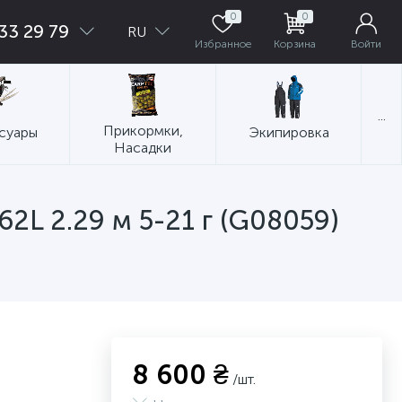
0
0
33 29 79
RU
Избранное
Корзина
Войти
...
Прикормки,
суары
Экипировка
Насадки
62L 2.29 м 5-21 г (G08059)
8 600 ₴
/шт.