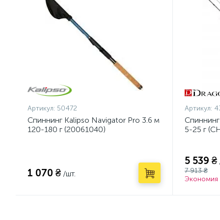
Артикул:
50472
Артикул:
4
Спиннинг Kalipso Navigator Pro 3.6 м
Спиннинг
120-180 г (20061040)
5-25 г (C
5 539 ₴
7 913 ₴
1 070 ₴
/шт.
Экономия 