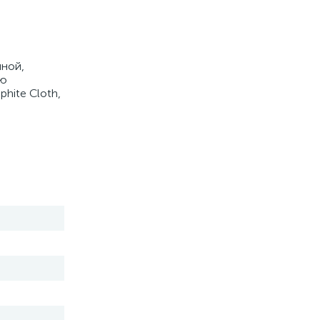
пной,
ую
phite Cloth,