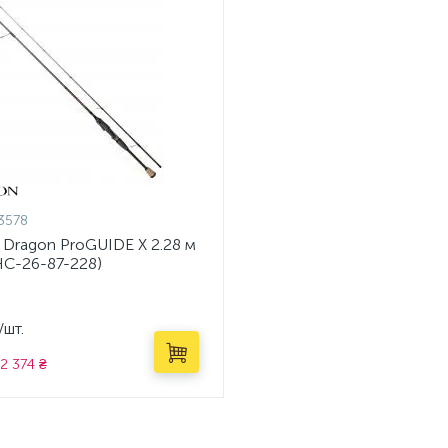
3578
 Dragon ProGUIDE X 2.28 м
HC-26-87-228)
/шт.
2 374 ₴