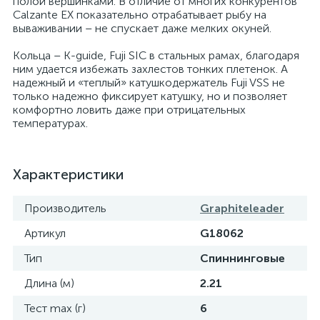
полой вершинками. В отличие от многих конкурентов
Calzante EX показательно отрабатывает рыбу на
вываживании – не спускает даже мелких окуней.
Кольца – K-guide, Fuji SIC в стальных рамах, благодаря
ним удается избежать захлестов тонких плетенок. А
надежный и «теплый» катушкодержатель Fuji VSS не
только надежно фиксирует катушку, но и позволяет
комфортно ловить даже при отрицательных
температурах.
Характеристики
Производитель
Graphiteleader
Артикул
G18062
Тип
Спиннинговые
Длина (м)
2.21
Тест max (г)
6