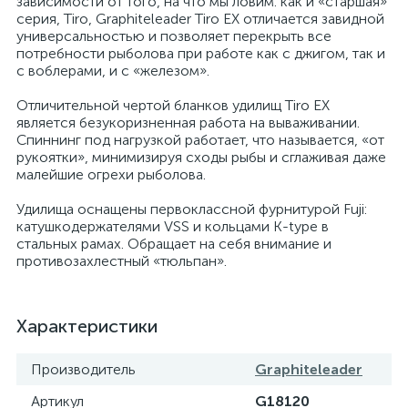
зависимости от того, на что мы ловим: как и «старшая»
серия, Tiro, Graphiteleader Tiro EX отличается завидной
универсальностью и позволяет перекрыть все
потребности рыболова при работе как с джигом, так и
с воблерами, и с «железом».
Отличительной чертой бланков удилищ Tiro EX
является безукоризненная работа на вываживании.
Спиннинг под нагрузкой работает, что называется, «от
рукоятки», минимизируя сходы рыбы и сглаживая даже
малейшие огрехи рыболова.
Удилища оснащены первоклассной фурнитурой Fuji:
катушкодержателями VSS и кольцами K-type в
стальных рамах. Обращает на себя внимание и
противозахлестный «тюльпан».
Характеристики
Производитель
Graphiteleader
Артикул
G18120