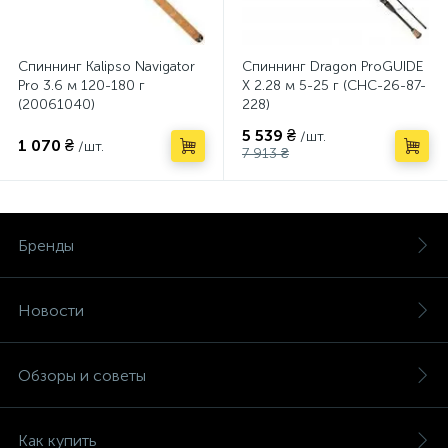
Спиннинг Kalipso Navigator
Спиннинг Dragon ProGUIDE
Pro 3.6 м 120-180 г
X 2.28 м 5-25 г (CHC-26-87-
(20061040)
228)
5 539 ₴
/шт.
1 070 ₴
/шт.
7 913 ₴
Бренды
Новости
Обзоры и советы
Как купить