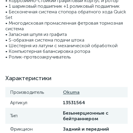
• Коррозийно-стойкий графитовый корпус и ротор
• 1 шариковый подшипник +1 роликовый подшипник
• Бесконечная система стопора обратного хода Quick
Set
• Многодисковая промасленная фетровая тормозная
система
• Запасная шпуля из графита
• S-образная система подачи штока
• Шестерня из латуни с механической обработкой
• Компьютерная балансировка ротора
• Ролик-протвозакручиватель
Характеристики
Производитель
Okuma
Артикул
13531564
Безынерционные с
Тип
бейтраннером
Фрикцион
Задний и передний