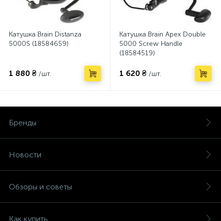
Катушка Brain Distanza
Катушка Brain Apex Double
5000S (18584659)
5000 Screw Handle
(18584519)
1 880 ₴
1 620 ₴
/шт.
/шт.
Бренды
Новости
Обзоры и советы
Как купить