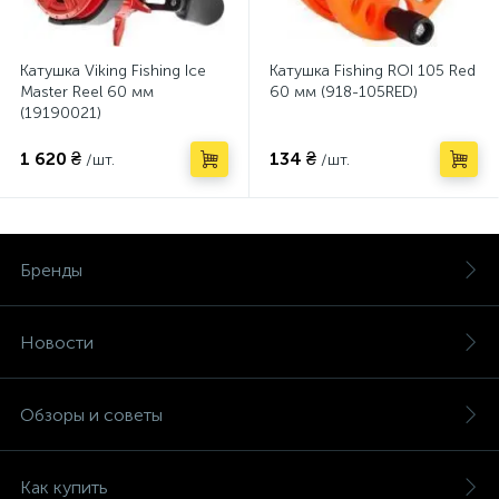
Катушка Viking Fishing Ice
Катушка Fishing ROI 105 Red
Master Reel 60 мм
60 мм (918-105RED)
(19190021)
1 620 ₴
134 ₴
/шт.
/шт.
Бренды
Новости
Обзоры и советы
Как купить