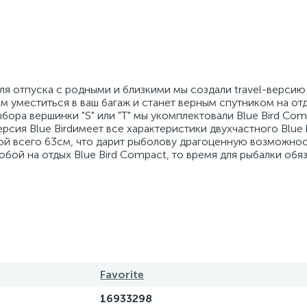
я отпуска с родными и близкими мы создали travel-версию B
м уместиться в ваш багаж и станет верным спутником на отд
ора вершинки "S" или "T" мы укомплектовали Blue Bird Com
ерсия Blue Birdимеет все характеристики двухчастного Blue b
ой всего 63см, что дарит рыболову драгоценную возможнос
собой на отдых Blue Bird Compact, то время для рыбалки обя
Favorite
16933298