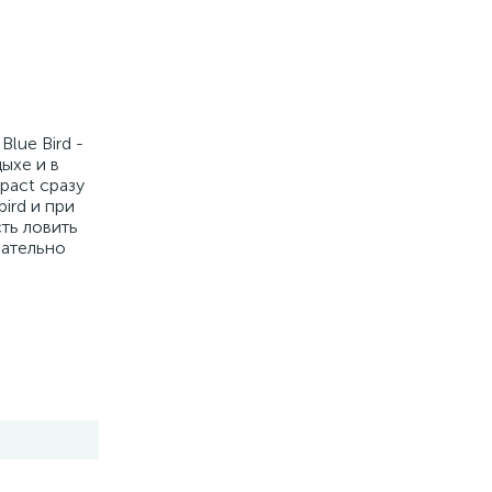
lue Bird -
ыхе и в
pact сразу
ird и при
ть ловить
зательно