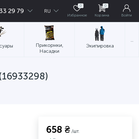
0
0
33 29 79
RU
Избранное
Корзина
Войти
...
Прикормки,
суары
Экипировка
Насадки
 (16933298)
658 ₴
/шт.