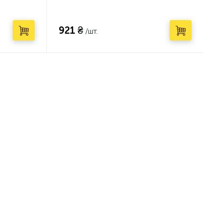
921 ₴
/шт.