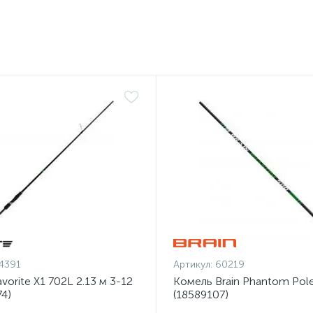
4391
Артикул:
60219
vorite X1 702L 2.13 м 3-12
Комель Brain Phantom Pole
74)
(18589107)