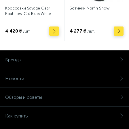
Кроссовки Savage Gear
Ботинки Norfin Snow
Boat Low Cut Blue/White
4 420 ₴
4 277 ₴
/шт.
/шт.
Бренды
Новости
Обзоры и советы
Как купить