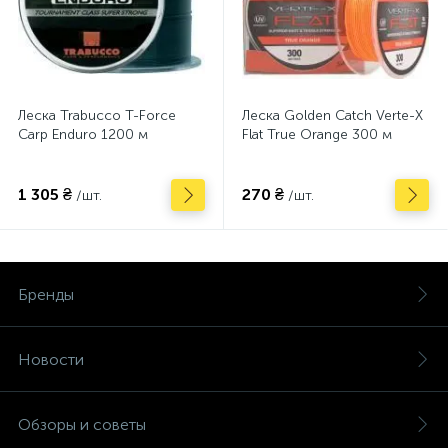
Леска Trabucco T-Force
Леска Golden Catch Verte-X
Carp Enduro 1200 м
Flat True Orange 300 м
1 305 ₴
270 ₴
/шт.
/шт.
Бренды
Новости
Обзоры и советы