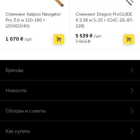
Спиннинг Kalipso Navigator
Спиннинг Dragon ProGUIDE
Pro 3.6 м 120-180 г
X 2.28 м 5-25 г (CHC-26-87-
(20061040)
228)
5 539 ₴
/шт.
1 070 ₴
/шт.
7 913 ₴
Бренды
Новости
Обзоры и советы
Как купить