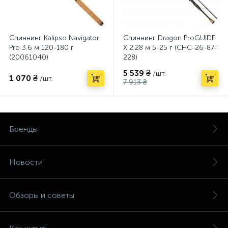
Спиннинг Kalipso Navigator
Спиннинг Dragon ProGUIDE
Pro 3.6 м 120-180 г
X 2.28 м 5-25 г (CHC-26-87-
(20061040)
228)
5 539 ₴
/шт.
1 070 ₴
/шт.
7 913 ₴
Бренды
Новости
Обзоры и советы