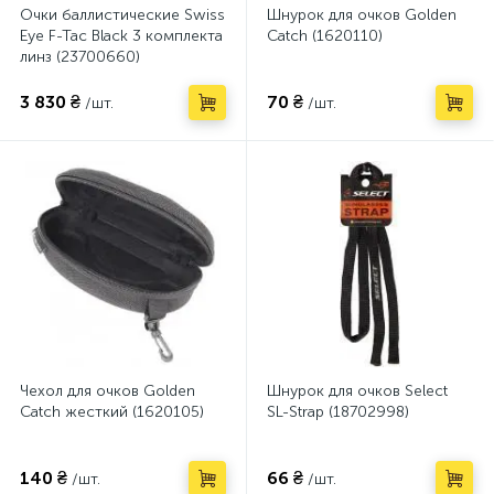
Очки баллистические Swiss
Шнурок для очков Golden
Eye F-Tac Black 3 комплекта
Catch (1620110)
линз (23700660)
3 830 ₴
70 ₴
/шт.
/шт.
Чехол для очков Golden
Шнурок для очков Select
Catch жесткий (1620105)
SL-Strap (18702998)
140 ₴
66 ₴
/шт.
/шт.