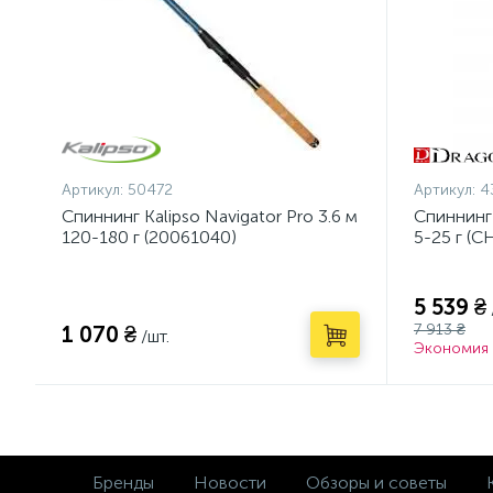
Артикул:
50472
Артикул:
4
Спиннинг Kalipso Navigator Pro 3.6 м
Спиннинг
120-180 г (20061040)
5-25 г (C
5 539 ₴
7 913 ₴
1 070 ₴
/шт.
Экономия 
Бренды
Новости
Обзоры и советы