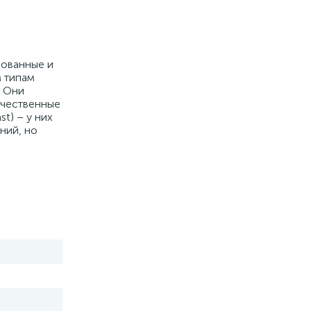
рованные и
м типам
. Они
ачественные
t) – у них
ний, но