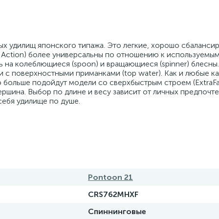
ых удилищ японского типажа. Это легкие, хорошо сбаланси
t Action) более универсальны по отношению к используемы
ть на колеблющиеся (spoon) и вращающиеся (spinner) блесны
и с поверхностными приманками (top water). Как и любые к
о больше подойдут модели со сверхбыстрым строем (ExtraFas
ершина. Выбор по длине и весу зависит от личных предпочте
себя удилище по душе.
Pontoon 21
CRS762MHXF
Спиннинговые