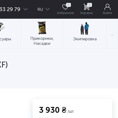
0
0
33 29 79
RU
Избранное
Корзина
Войти
...
Прикормки,
суары
Экипировка
Насадки
F)
3 930 ₴
/шт.