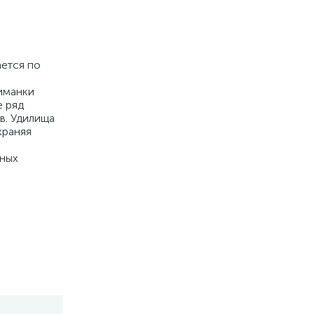
ается по
риманки
е ряд
в. Удилища
храняя
нных