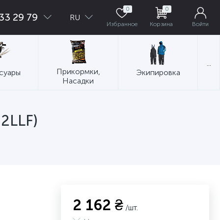
0
0
33 29 79
RU
Избранное
Корзина
Войти
...
Прикормки,
суары
Экипировка
Насадки
2LLF)
2 162 ₴
/шт.