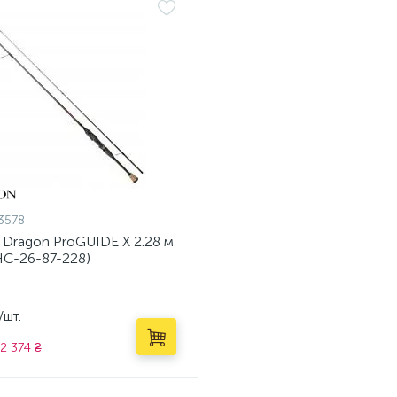
3578
 Dragon ProGUIDE X 2.28 м
HC-26-87-228)
/шт.
2 374 ₴