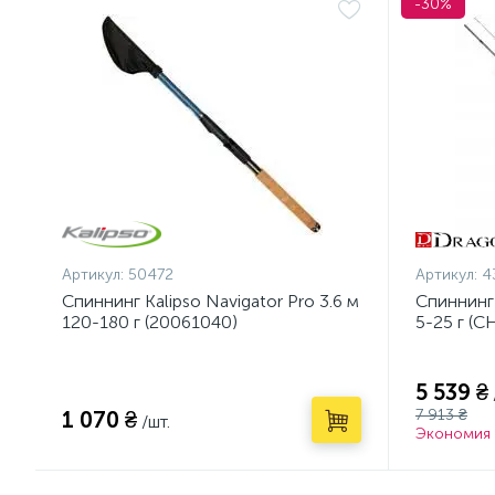
-30%
Артикул:
50472
Артикул:
4
Спиннинг Kalipso Navigator Pro 3.6 м
Спиннинг
120-180 г (20061040)
5-25 г (C
5 539 ₴
7 913 ₴
1 070 ₴
/шт.
Экономия 