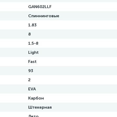
GAN602LLF
Спиннинговые
1.83
8
1.5-8
Light
Fast
93
2
EVA
Карбон
Штекерная
Лето