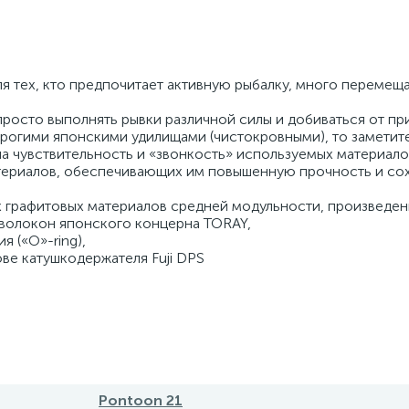
я тех, кто предпочитает активную рыбалку, много перемещ
росто выполнять рывки различной силы и добиваться от п
орогими японскими удилищами (чистокровными), то заметит
на чувствительность и «звонкость» используемых материало
териалов, обеспечивающих им повышенную прочность и со
 графитовых материалов средней модульности, произведе
волокон японского концерна TORAY,
я («О»-ring),
ве катушкодержателя Fuji DPS
Pontoon 21