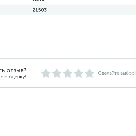
21503
ть отзыв?
Сделайте выбор!
вою оценку!