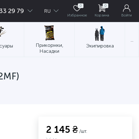
0
0
33 29 79
RU
Избранное
Корзина
Войти
...
Прикормки,
суары
Экипировка
Насадки
2MF)
2 145 ₴
/шт.