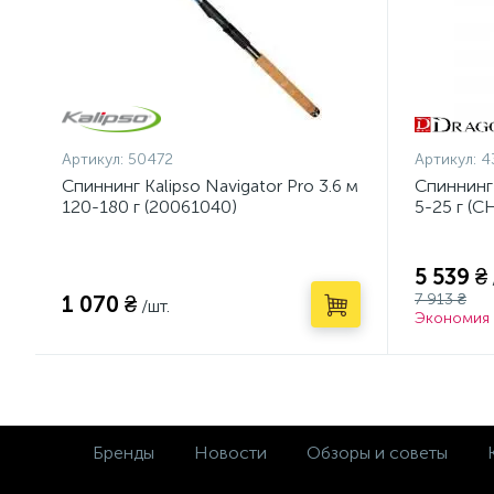
Артикул:
50472
Артикул:
4
Спиннинг Kalipso Navigator Pro 3.6 м
Спиннинг
120-180 г (20061040)
5-25 г (C
5 539 ₴
7 913 ₴
1 070 ₴
/шт.
Экономия 
Бренды
Новости
Обзоры и советы