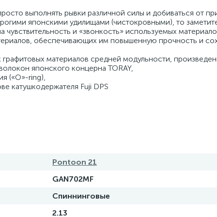
росто выполнять рывки различной силы и добиваться от п
орогими японскими удилищами (чистокровными), то заметит
на чувствительность и «звонкость» используемых материало
териалов, обеспечивающих им повышенную прочность и со
 графитовых материалов средней модульности, произведе
волокон японского концерна TORAY,
я («О»-ring),
ве катушкодержателя Fuji DPS
Pontoon 21
GAN702MF
Спиннинговые
2.13