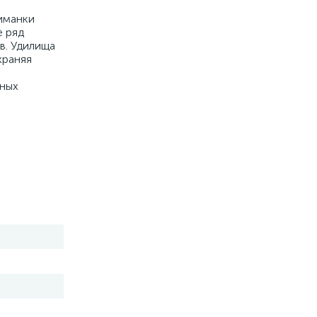
риманки
е ряд
в. Удилища
храняя
нных