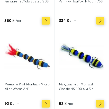
Раттлин TsuYoki Strateg 90S
Раттлин TsuYoki Hitochi 75S
360 ₴
334 ₴
/шт.
/шт.
Мандула Prof Montazh Micro
Мандула Prof Montazh
Killer Worm 2.4"
Classic 4S 100 мм 3 г
92 ₴
92 ₴
/шт.
/шт.