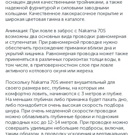
оснащен двумя качественными тройниками, а также
надежной фурнитурой и силовыми заводными
кольцами. Качественное лакокрасочное покрытие и
широкая цветовая гамма в каталоге.
Анимация: При ловле в заброс с Nakama 70S
возможны два основных вида проводки: равномерная
и ступенчатая. При равномерной проводке нужно
обеспечить прохождение приманки вблизи дна и
укрытий хищника. Равномерная проводка может также
применяться в различных горизонтах толщи воды, в
том числе, в приповерхностном слое при ловле
активного котлового окуня или жереха.
Поскольку Nakama 70S имеет внушительный для
своего размера вес, глубины, на которых им
комфортно ловить, начинаются с 3 метров и глубже.
На меньших глубинах либо приманка будет пахать дно,
либо понадобится очень высокая скорость подбора
шнура. При очень медленной скорости проводки
можно облавливать глубинные бровки и подножия
подводных кос до 12-14 метров. При проводке можно
совершать удилищем небольшие подбросы, включая,
таким образом, в проводку ускорения и вертикальную