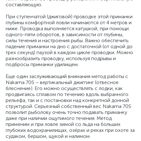
составляющую.
При ступенчатой (джиговой) проводке этой приманки
глубины комфортной ловли начинаются от 4 метров и
ниже. Проводка выполняется катушкой, при помощи
одного-пяти оборотов, в зависимости от глубины,
силы течения и настроения рыбы. Важно обеспечить
падение приманки на дно с достаточной (от одной до
трех секунд) паузой в каждом цикле проводки. Можно
разнообразить проводку, используя подрывы и
подбросы приманки удилищем.
Еще один заслуживающий внимания метод работы с
Nakama 70S – вертикальный джиггинг (отвесное
блеснение). Его можно осуществлять с лодки, как
продвигаясь сплавом по течению вдоль выбранного
рельефа, так и с постановки над конкретной донной
структурой. Серьезный собственный вес Nakama 70S
позволит рыболову очень точно подавать приманку
даже при наличии ощутимого течения. Метод
применим и при ловле зимой со льда на больших
глубоких водохранилищах, озёрах и реках при охоте за
судаком, бершом, щукой и налимом.